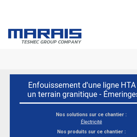
Qui s
Le spé
mécan
Enfouissement d'une ligne HTA
Plus q
un terrain granitique - Émeringe
travau
Interna
Nos solutions sur ce chantier :
Électricité
Nos produits sur ce chantier :